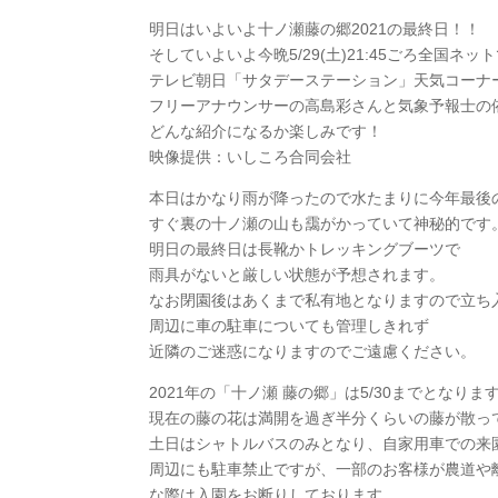
明日はいよいよ十ノ瀬藤の郷2021の最終日！！
そしていよいよ今晩5/29(土)21:45ごろ全国ネ
テレビ朝日「サタデーステーション」天気コーナ
フリーアナウンサーの高島彩さんと気象予報士の
どんな紹介になるか楽しみです！
映像提供：いしころ合同会社
本日はかなり雨が降ったので水たまりに今年最後
すぐ裏の十ノ瀬の山も靄がかっていて神秘的です
明日の最終日は長靴かトレッキングブーツで
雨具がないと厳しい状態が予想されます。
なお閉園後はあくまで私有地となりますので立ち
周辺に車の駐車についても管理しきれず
近隣のご迷惑になりますのでご遠慮ください。
2021年の「十ノ瀬 藤の郷」は5/30までとなりま
現在の藤の花は満開を過ぎ半分くらいの藤が散っ
土日はシャトルバスのみとなり、自家用車での来
周辺にも駐車禁止ですが、一部のお客様が農道や
な際は入園をお断りしております。